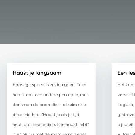
Haast je langzaam
Een le
Haastige spoed is zelden goed. Toch
Het komt
heb ik ook een andere perceptie, met
verschil
dank aan de baan die ik al ruim drie
Logisch,
decennia heb. “Haast je als je tijd
gedreven
hebt, dan heb je tijd als je haast hebt”
bijna ui
is er bij mij met de militaire paplepel
Rutger 