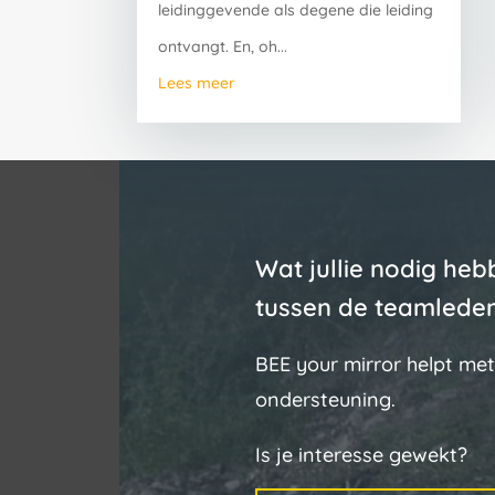
leidinggevende als degene die leiding
ontvangt. En, oh...
Lees meer
Wat jullie nodig heb
tussen de teamleden
BEE your mirror helpt met
ondersteuning.
Is je interesse gewekt?